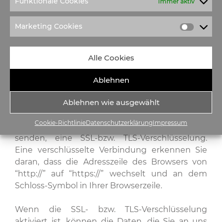
Funktionale Cookies
Immer aktiv
lassen. Sofern Sie die direkte Übertragung der
Daten an einen anderen Verantwortlichen
Marketing Cookies
verlangen, erfolgt dies nur, soweit es technisch
machbar ist.
Alle Cookies
SSL- bzw. TLS-Verschlüsselung
Ablehnen
Diese Seite nutzt aus Sicherheitsgründen und
Ablehnen wie ausgewählt
zum Schutz der Übertragung vertraulicher
Inhalte, wie zum Beispiel Bestellungen oder
Cookie-Richtlinie
Datenschutzerklärung
Impressum
Anfragen, die Sie an uns als Seitenbetreiber
senden, eine SSL-bzw. TLS-Verschlüsselung.
Eine verschlüsselte Verbindung erkennen Sie
daran, dass die Adresszeile des Browsers von
“http://” auf “https://” wechselt und an dem
Schloss-Symbol in Ihrer Browserzeile.
Wenn die SSL- bzw. TLS-Verschlüsselung
aktiviert ist, können die Daten, die Sie an uns